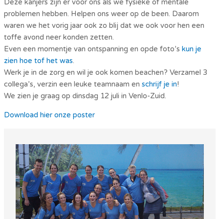
Deze kanjers zijn er voor ons als we fysieke of mentale
problemen hebben. Helpen ons weer op de been. Daarom
waren we het vorig jaar ook zo blij dat we ook voor hen een
toffe avond neer konden zetten.
Even een momentje van ontspanning en opde foto’s
kun je
zien hoe tof het was
.
Werk je in de zorg en wil je ook komen beachen? Verzamel 3
collega’s, verzin een leuke teamnaam en
schrijf je in
!
We zien je graag op dinsdag 12 juli in Venlo-Zuid.
Download hier onze poster