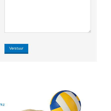
Verstuur
rkz